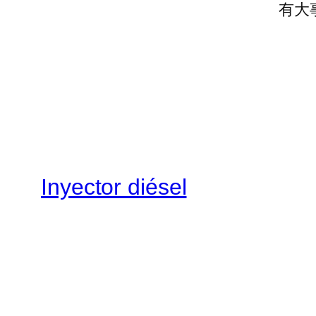
有大
Inyector diésel