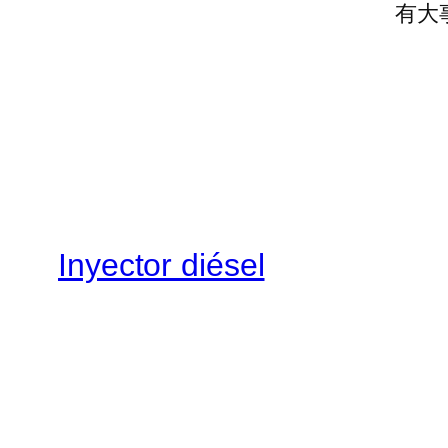
有大
Inyector diésel