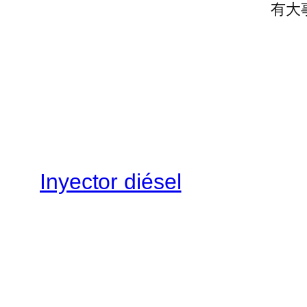
有大
Inyector diésel