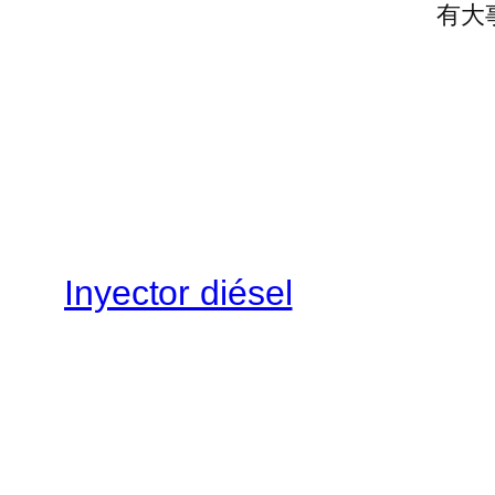
有大
Inyector diésel