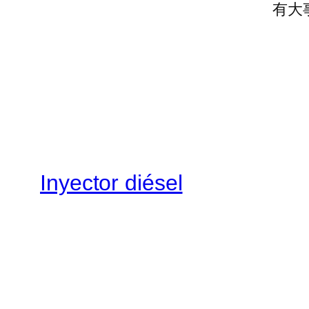
有大
Inyector diésel