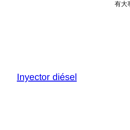
有大
Inyector diésel