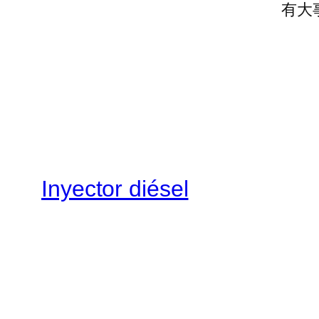
有大
Inyector diésel