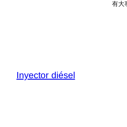
有大
Inyector diésel