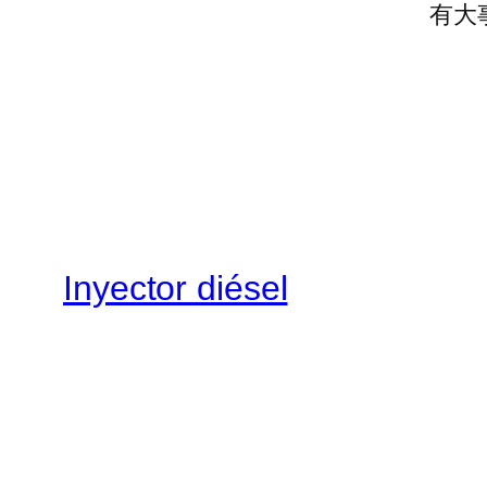
有大
Inyector diésel