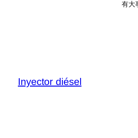
有大
Inyector diésel