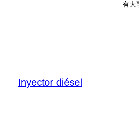
有大
Inyector diésel