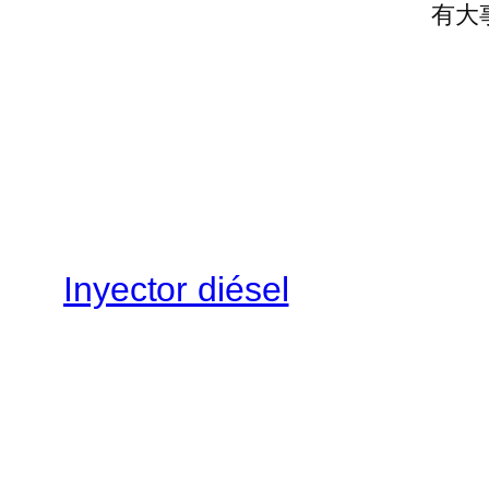
有大
Inyector diésel