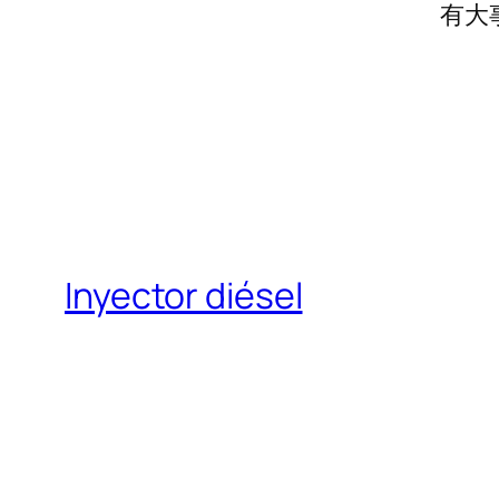
有大
Inyector diésel