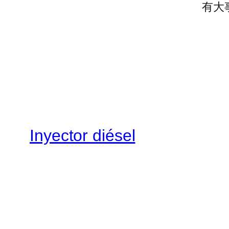
有大
Inyector diésel