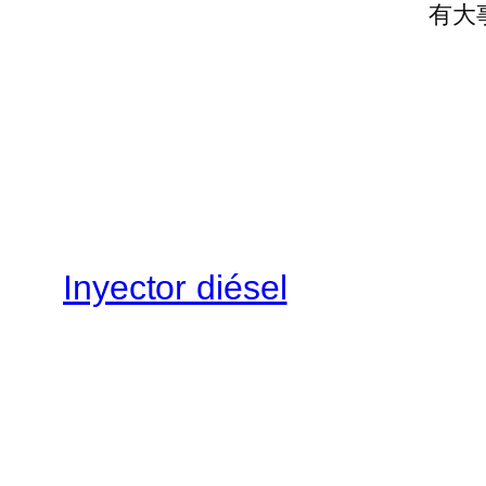
有大
Inyector diésel