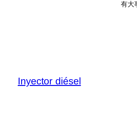
有大
Inyector diésel