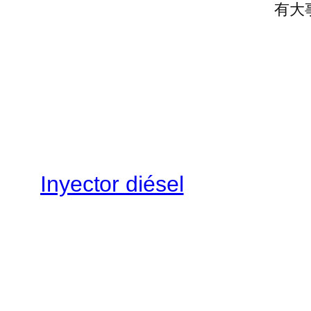
有大
Inyector diésel