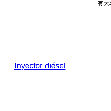
有大
Inyector diésel