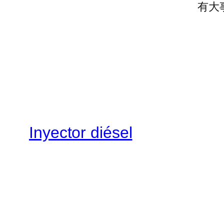
有大
Inyector diésel