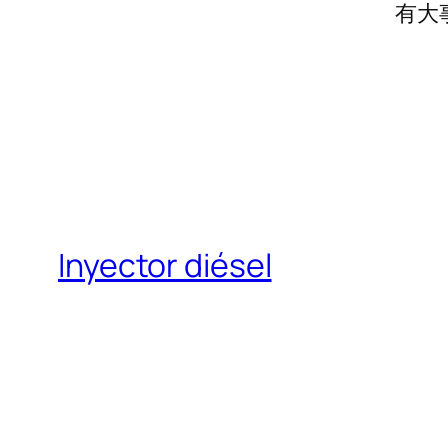
有大
Inyector diésel