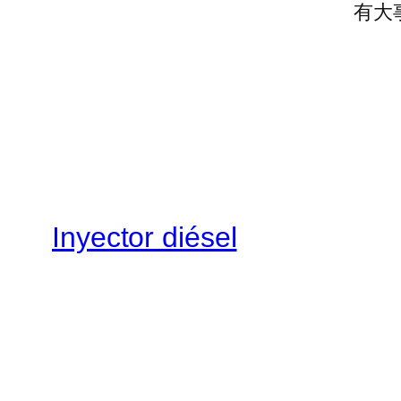
有大
Inyector diésel