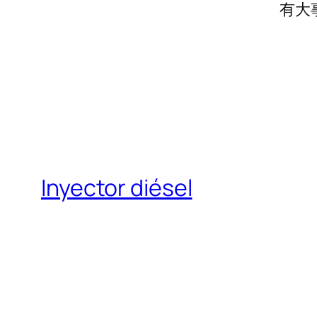
有大
Inyector diésel