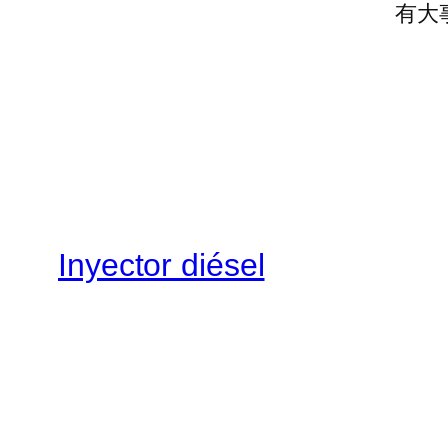
有大
Inyector diésel