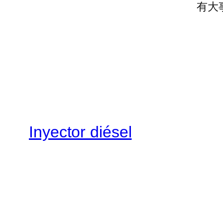
有大
Inyector diésel