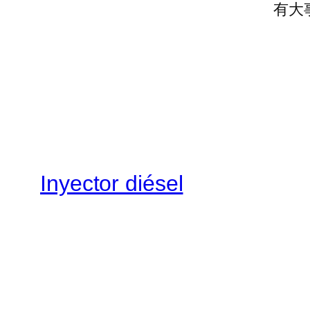
有大
Inyector diésel