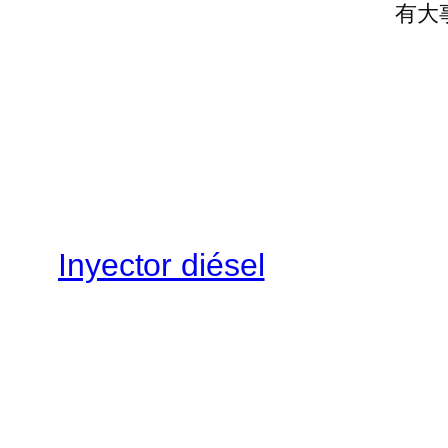
有大
Inyector diésel