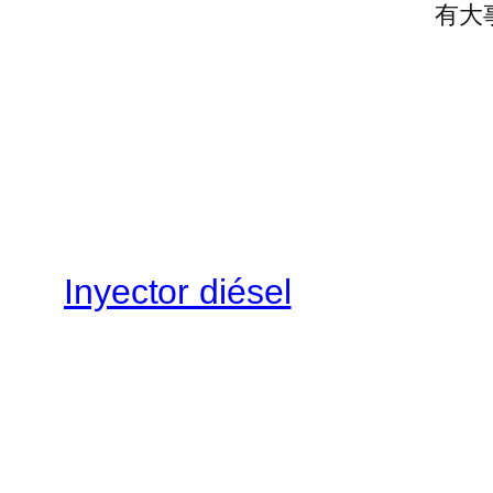
有大
Inyector diésel