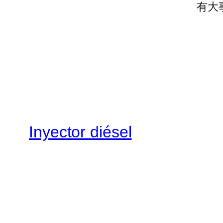
有大
Inyector diésel