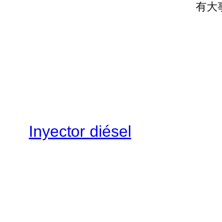
有大
Inyector diésel