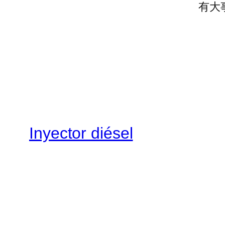
有大
Inyector diésel