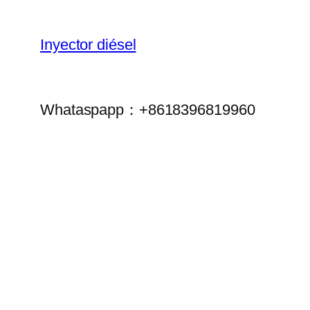
Inyector diésel
Whataspapp：+8618396819960