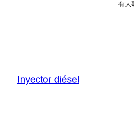
有大
Inyector diésel