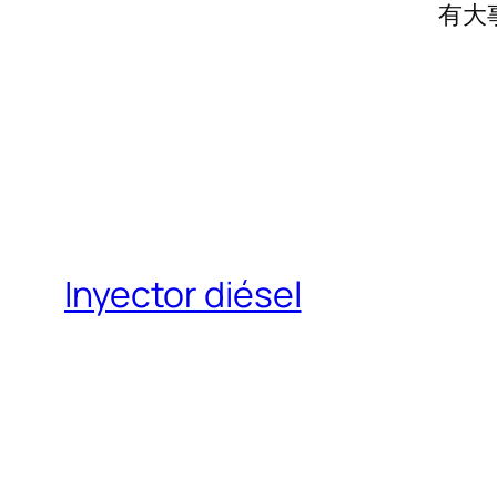
有大
Inyector diésel