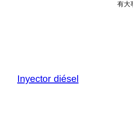
有大
Inyector diésel