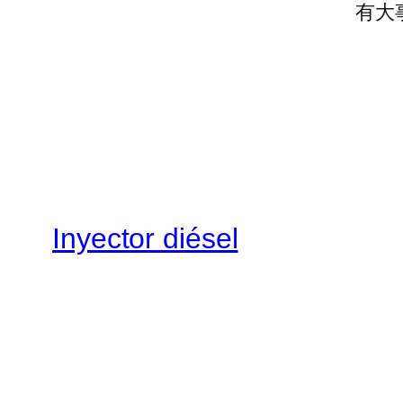
有大
Inyector diésel