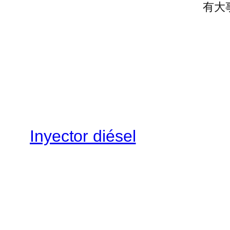
有大
Inyector diésel