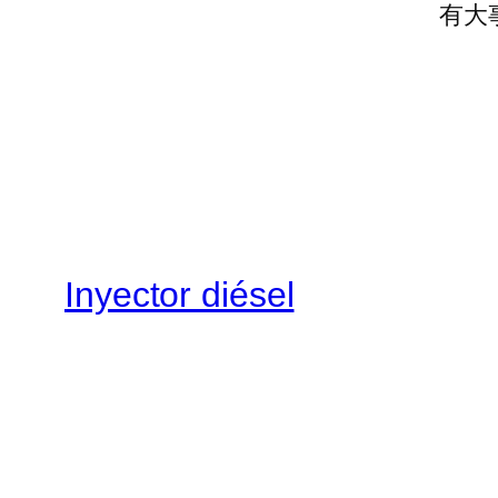
有大
Inyector diésel