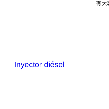
有大
Inyector diésel