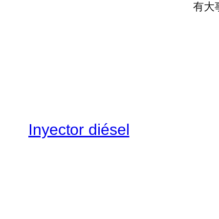
有大
Inyector diésel